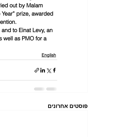
rried out by Malam 
e Year” prize, awarded 
ention.
and to Einat Levy, an 
s well as PMO for a 
English
פוסטים אחרונים