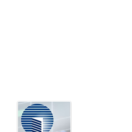
פרטי התקשרות
:טלפון
054-662-7274
sales@shaar-pm.com
:אימייל
wa.me/972546627274
:ווטסאפ
​מודיעין, נחל שורק
:כתובת
44