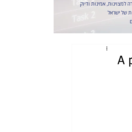
ות של ישראל
ם
A 