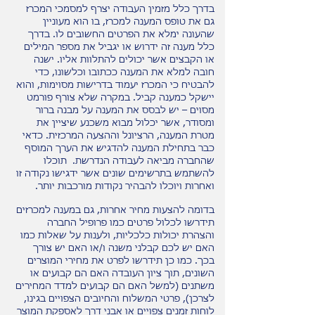
בדרך כלל מזמין העבודה יצרף למסמכי המכרז
גם את טופס המענה למכרז, בו הוא מעוניין
שהעונה ימלא את הפרטים החשובים לו. בדרך
כלל מענה זה ידרוש או יגביל את מספר המילים
או הקבצים אשר יכולים להתלוות אליו. ישנה
חובה למלא את המענה ככתובו וכלשונו, כדי
להבטיח כי המכרז יעמוד בדרישות מסוימות, והוא
יישקל כמענה קביל. במקרה שלא צורף פורמט
מסוים – יש לבסס את המענה על מבנה ברור
ומסודר, אשר יכלול מבוא משכנע שיציין את
מטרת המענה, הרציונל וההצעה המרכזית. כדאי
כבר בתחילת המענה להדגיש את הערך המוסף
שהחברה מביאה לעבודה הנדרשת. תוכלו
להשתמש בתרשימים שונים אשר ידגישו נקודה זו
ואחרות ויוכלו להבהיר נקודות מורכבות יותר.
בדומה להצעות מחיר אחרות, גם במענה למכרזים
תידרשו לכלול פרטים כמו פרופיל החברה
והצהרת יכולות כלכליות, ולענות על שאלות כמו
האם יש לכם קבלני משנה ו/או האם יש צורך
בכך. כמו כן תידרשו לפרט את מחירי המוצרים
השונים, תוך ציון העובדה האם הם קבועים או
משתנים (למשל האם הם קבועים למדד המחירים
לצרכן), פרטי המשלוח והחיובים הצפויים בגינו,
לוחות זמנים צפויים או אבני דרך לאספקת המוצר