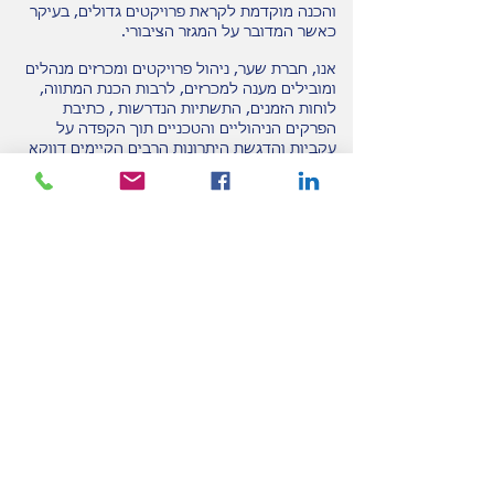
והכנה מוקדמת לקראת פרויקטים גדולים, בעיקר
כאשר המדובר על המגזר הציבורי.
אנו, חברת שער, ניהול פרויקטים ומכרזים מנהלים
ומובילים מענה למכרזים, לרבות הכנת המתווה,
לוחות הזמנים, התשתיות הנדרשות , כתיבת
הפרקים הניהוליים והטכניים תוך הקפדה על
עקביות והדגשת היתרונות הרבים הקיימים דווקא
בחברתכם. כמו כן, נסייע לכם בכל הנוגע
לקימבוץ שוטף ורציף של המשימות והתשתיות
שיידרשו לכל אורך חיי הפרויקט.
כאשר מדובר על מכרזים, אשר תאריך תפוגתם
עובר מהר, ישנה חשיבות קריטית לזיהוי ומענה
מהיר על המכרזים אשר יכולים להתאים לכם
מבחינת דרישותיהם. זכיה במכרזים אלה עשויה
להיות מקפצה למקום בו אתם מעוניינים להיות,
כחברה, מעבר לתרומתם האדירה לשורת הרווח
הסופית. כדי שלא תפספסו ולו יום אחד ללא רווח,
התקשרו עוד היום ל
שער, ניהול פרויקטים ומכרזים
בטלפון
054-6627274
.