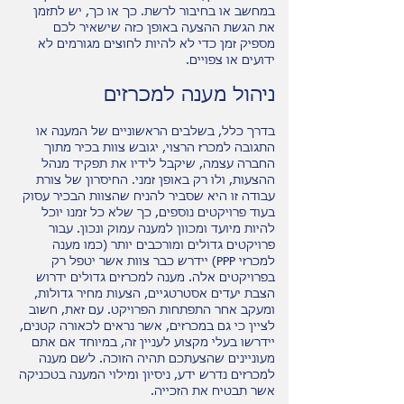
במחשב או בחיבור לרשת. כך או כך, יש לתזמן
את הגשת ההצעה באופן כזה שישאיר לכם
מספיק זמן כדי לא להיות לחוצים מגורמים לא
ידועים או צפויים.
ניהול מענה למכרזים
בדרך כלל, בשלבים הראשוניים של המענה או
התגובה למכרז הרצוי, יגובש צוות בכיר מתוך
החברה עצמה, שיקבל לידיו את תפקיד מנהל
ההצעות, ולו רק באופן זמני. החיסרון של צורת
עבודה זו היא שסביר להניח שהצוות הבכיר עסוק
בעוד פרויקטים נוספים, כך שלא כל זמנו יוכל
להיות מיועד ומכוון למענה עמוק ונכון. עבור
פרויקטים גדולים ומורכבים יותר (כמו מענה
למכרזי PPP) יידרש כבר צוות אשר יטפל רק
בפרויקטים אלה. מענה למכרזים גדולים ידרוש
הצבת יעדים אסטרטגיים, הצעות מחיר גדולות,
ומעקב אחר התפתחות הפרויקט. עם זאת, חשוב
לציין כי גם במכרזים, אשר נראים לכאורה קטנים,
יידרשו בעלי מקצוע לעניין זה, במיוחד אם אתם
מעוניינים שהצעתכם תהיה הזוכה. לשם מענה
למכרזים נדרש ידע, ניסיון ומילוי המענה בטכניקה
אשר תבטיח את הזכייה.