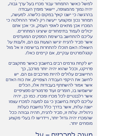
למשל כאשר התמחור עבור מכרז בעל ערך גבוה,
יהיה נמוך מהמצופה, יישאר מזמין העבודה
בהרגשה כי ישנו קאץ' במקום כלשהו. למעשה,
תמחור נכון ומקצועי ייעשה רק לאחר ההחלטה כי
המכרז אכן מתאים לאופי העסק, וכי אכן אתם
יכולים לעמוד בתימחורים שיציגו המתחרים.
עליכם להתחשב ברשימת הספקים המועדפים
אשר סביר להניח יגישו הצעות גם הם, ולענות על
השאלה האם תוכלו להתחרות ברשימה זו אל מול
קונגלומרטים ענקיים, אם קיימים כאלו.
יש לקחת גורמים רבים בחשבון כאשר מתקצבים
פרויקט, וככל שהוא יהיה יותר מורכב, כך
החישובים עלולים להיות מורכבים גם הם. יש
לחשב את היקפי העבודה הצפויים, את כוח האדם
אשר אמור להשתתף בעבודות אלו, הכלים
שישמשו בו, חומרים ועוד פרמטרים ספציפיים
אשר רלבנטיים לכל מכרז ומכרז. כמו כן, יהיה
עליכם לקחת בחשבון כי גם למענה למכרז עצמו
ישנה עלות, אשר בדרך כלל נחשבת כעלות
ניהולית. עלות זו, סביר להניח, תהיה גבוהה ככל
שהמכרז יהיה גדול יותר, ויידרשו לו בעלי מקצוע
מומחים יותר.
מענה למכרזים – על