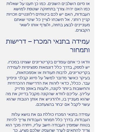
או סיום השלבים השונים. כמו כן תענו על שאלות
כמו האם יהיה צורך בתחזוקה שוטפת למושא
העבודות, האם יש לכם ביטוחים רלוונטיים וזכויות
קניין רוחני. אל תשכחו לציין כל שינוי שאתם
מעוניינים לבצע בחוזה, ולצרף אותו לשאר
הקבצים.
עמידה בתנאי המכרז – דרישות
ותמחור
וודאו כי אתם עומדים בקריטריונים שצוינו במכרז.
יש לספק, בדרך כלל דוגמאות ספציפיות לעמידה
בקריטריונים, לרבות תעודות או אסמכתאות,
בעיקר כאשר מדובר למשל על סיווג קבלני וניסיון
עבר. ככלל, כדאי לזהות את הדרישות ההכרחיות
והחשובות ביותר לקונה, ולענות באופן מדויק
עליהן. עליכם לוודא שהקונה מקבל בדיוק את מה
שהוא מעוניין בו, ולהדגיש את אותן הטבות שהוא
עשוי לקבל אם יבחר בהצעתכם.
עמידה בתנאי המכרז כוללת גם את נושא עלות
העבודות. בדרך כלל תמחור העבודות צריך להיות
בטווח שמזמין העבודה חשב עליו, ויתרה מכך הוא
צריך להתאים לערך שהעסק שלכם מציע. כך