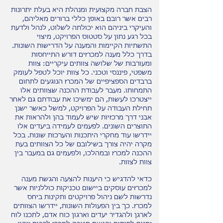
הצבת חברה מקצועית ומנהלת היא בעלת יתרונות
רבים אשר רובם באופן כללי ברורים מאליהם,
והעיקרי ביניהם הוא יכולתה לשלוט, לנהל ולדעת
בכל רגע נתון על סטטוס הפרויקט, מיצוי
התשתיות הקיימות והמענה על הדרישות השונות.
בדרך כלל מענה למכרזים דורש התייחסות
ומעורבות של שלושה צוותים עיקריים: צוות
משפטי, פיננסי וטכני. כל צוות יוכל לטפל לעומק
ברבדים הספציפיים של המכרז הנוגעים לתחום
התמחותו. מעבר לעבודת ההכנה שצוותים אלו
ייצטרכו לעשות, הם ימשיכו את עבודתם גם לאחר
תחילת העבודה על הפרויקט, למשל כאשר ישנן
אבני דרך מרכזיות שיש לעמוד בהן ולהראות את
התוצרים השונים. לפעמים לעמידה ביעדים אלו
יידרשו עוד מחקרי היתכנות והערכות שונות. בכל
מקרה יהיה צורך בשילובם של כל הצוותים בעת
ההכנה למכרז ובמהלכו, ולפעמים גם במעבר בין
צוות לצוות.
כדאי להדגיש כי היענות להצעה והגשת מענה
למכרזים עוסקים ביישום טכניקות כוללניות אשר
נדרשות לשם ניהול פרויקטים ותקינות ביחס
למכרז. כך בין הפעולות השונות, יידרשו הצוותים
לארגן ולהגדיר יעדים וארגון כוח אדם, לתכנו לוח