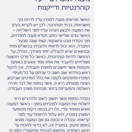
קוהרנטיות ודייקנות
כאשר מגישים מענה למכרז עליו להיות נקי
משגיאות, בהיר וקוהרנטי. לכן יש לקרוא בעיון
את המענה ולבצע הגהה עליו לפני השליחה –
כאשר גורם שלישי כותב וקורא מענה למכרזים,
תוך נקודת מבט והשקפה קצת שונה מבעל
החברה, הוא יכול לראות ולהבחין בכשלים מחד
ובנושאים שיש להבליט יותר מאידך. ככלל, על
ההגשה להיות קוהרנטית, כאשר כל פרקי ההצעה
מצליחים להעביר את אותו מסר ונוגעים באותם
מקומות אשר חשובים למזמין העבודה. אין להקל
ראש בווידוא שוב ושוב כי עניתם על כל סעיפי
המכרז וסיפקתם לקונה את כלל הפרטים שביקש.
הצעה מנצחת, היא זו, אשר בסופו של דבר תהיה
השלמה והמעניינת ביותר מבחינת מזמין העבודה.
נקודה נוספת אשר חשוב לשוב ולהדגיש היא
לשלוח את המענה למכרזים בזמן – כאשר המענה
מוגש מאוחר מדי, ולו רק בכמה דקות מהמועד
המצוין במכרז, הוא עלול להיפסל עוד לפני
קריאתו. עובדה זו נכונה גם אם המענה מוגש
באופן מקוון. במקרה זה, לא כדאי לחכות עד
הרגע האחרון, מחשש לבעיות שיתעוררו בזמן זה