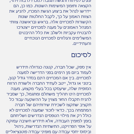
זמנים לפיתוח והגשת תגובה למכרז לרבות זיהוי,
הקצאה ותזמון המשימות השונות. כמו כן, הם
יידרשו לנהל את ביצוע הגשת המכרז, להניע את
הצוות האמון על כך, לקבל החלטות שונות
הקשורות למכרזים אלה. בראש ובראשונה צוותי
המנהל האמונים על מענה למכרזים ייצטרכו
להבטיח עקביות ולשלב את כלל ההיבטים
המשלימים והנלווים למכרזים הנוכחיים
והעתידיים.
לסיכום
אין ספק, שכל חברה, קטנה כגדולה תידרש
לעמוד ביום מן הימים בפני הדרישה למענה
למכרזים. בין אם המכרזים הינם בסדר גודל קטן,
בינוני או גדול, ייטב לעתיד החברה ולשורת הרווח
הסופית שלה, שיעסקו בכל בעלי מקצוע. מענה
למכרזים הינו תהליך משתלם ומתגמל, כך שסביר
להניח תקבלו החזר מצוין על ההשקעה עבור כל
תקציב שתקצו לשכירת שירותיהם של חברה
המתמחה בכך. כדאי לזכור שמענה למכרזים לא
כולל רק את מילוי הטפסים הנדרשים ושליחתם
בזמן למזמין העבודה, אלא תידרש חשיבה עמוקה
על אופי הפרויקט, התשתיות הנדרשות, ניהול
וביסוס יחסי עבודה עם מזמיני עבודה פוטנציאליים