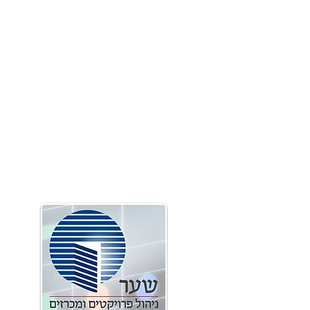
פרטי התקשרות
:טלפון
054-662-7274
sales@shaar-pm.com
:אימייל
wa.me/972546627274
:ווטסאפ
​מודיעין, נחל שורק
:כתובת
44