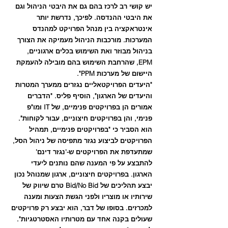
יש קושי רב לרכז בהם גם את היבטי הניהול וגם 
את היבטי ההנדסה. לפיכך, נדרשת יותר 
אינטראקציה בין מנהל הפרויקט למהנדס 
המערכות. מורכבות הניהול מעמיקה את הצורך 
בניהול מבוזר ואת השימוש בכלים ארגוניים, 
EPM, שהרחבת השימוש בהם מובילה להעמקת 
היישום של מערכות PPM".
"היעדים הפרויקטאליים נגזרים ממערך המטרות 
והיעדים של הארגון", הוסיף פליס. "הדברים 
אמורים הן בפרויקטים פנימיים, של IT ומו"פ 
פנימי, והן בפרויקטים חיצוניים, עבור לקוחות". 
הוא הסביר כי "בפרויקטים פנימיים, תמהיל 
הפרויקטים לביצוע נגזר מתפיסה של ניהול הסל, 
שמתעדפת את הפרויקטים ש-'נגזר דינם' 
להתבצע על פי המענה שהם נותנים ליעדי 
הארגון. בפרויקטים חיצוניים, ארגון שמנוהל נכון 
יבצע תהליכים של Bid/No Bid טרם שיווק של 
שירותיו או מוצריו ולפני הגשת הצעות ומענה 
למכרזים. בסופו של דבר, הוא יבצע רק פרויקטים 
שעולים בקנה אחד עם מטרותיו האסטרטגיות". 