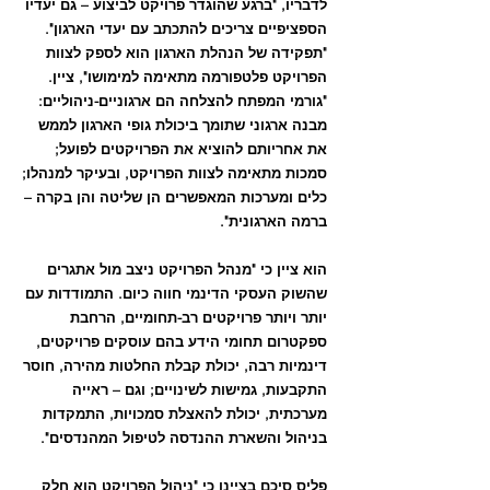
לדבריו, "ברגע שהוגדר פרויקט לביצוע – גם יעדיו 
הספציפיים צריכים להתכתב עם יעדי הארגון".
"תפקידה של הנהלת הארגון הוא לספק לצוות 
הפרויקט פלטפורמה מתאימה למימושו", ציין. 
"גורמי המפתח להצלחה הם ארגוניים-ניהוליים: 
מבנה ארגוני שתומך ביכולת גופי הארגון לממש 
את אחריותם להוציא את הפרויקטים לפועל; 
סמכות מתאימה לצוות הפרויקט, ובעיקר למנהלו; 
כלים ומערכות המאפשרים הן שליטה והן בקרה – 
ברמה הארגונית".
הוא ציין כי "מנהל הפרויקט ניצב מול אתגרים 
שהשוק העסקי הדינמי חווה כיום. התמודדות עם 
יותר ויותר פרויקטים רב-תחומיים, הרחבת 
ספקטרום תחומי הידע בהם עוסקים פרויקטים, 
דינמיות רבה, יכולת קבלת החלטות מהירה, חוסר 
התקבעות, גמישות לשינויים; וגם – ראייה 
מערכתית, יכולת להאצלת סמכויות, התמקדות 
בניהול והשארת ההנדסה לטיפול המהנדסים".
פליס סיכם בציינו כי "ניהול הפרויקט הוא חלק 