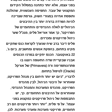
בפני עצמו, אלא יותר כתחנה במסלול הקידום 
המקצועי של עובד. התפיסה העכשווית, שהולכת 
ותופסת אחיזה במגזרי השוק, גורסת שצריכה 
להיות הפרדה ברורה יותר בין ההיבטים 
הניהוליים לאלה ההנדסיים והתחומיים של 
הפרויקט", כך אמר אוריאל פליס, מנכ"ל שער 
ניהול פרויקטים ומכרזים.
פליס דיבר ברב שיח שנערך לקראת כנס שתקיים 
מקיט בתחום, בהפקת אנשים ומחשבים, ביום ג', 
22 באוקטובר. הכנס יתקיים במרכז הכנסים 
אבניו שבקריית שדה התעופה ויוצגו בו 
פתרונותפרימה ורה (Primavera) של אורקל 
(Oracle) לטיפול בתחום.
לדבריו, "כיום יש יותר תיחום בין מנהל הפרויקט, 
שאחראי על היבטי הניהול, לבין מהנדס 
הפרויקט, מהנדס המערכות והמנהל ההנדסי, 
שאחראים על ההיבטים התחומיים. כך, יש 
התבססות של ניהול פרויקטים כמקצוע בפני 
עצמו". על פי פליס, "יותר ויותר פרויקטים הם רב 
תחומיים, פרויקטי מערכות ומערכי מערכות. לכן, 