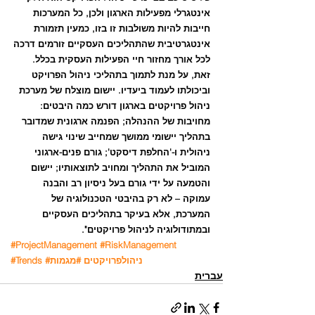
אינטגרלי מפעילות הארגון ולכן, כל המערכות 
חייבות להיות משולבות זו בזו, כמעין תזמורת 
אינטגרטיבית שהתהליכים העסקיים זורמים דרכה 
לכל אורך מחזור חיי הפעילות העסקית בכלל. 
זאת, על מנת לתמוך בתהליכי ניהול הפרויקט 
וביכולתו לעמוד ביעדיו. יישום מוצלח של מערכת 
ניהול פרויקטים בארגון דורש כמה היבטים: 
מחויבות של ההנהלה; הפנמה ארגונית שמדובר 
בתהליך יישומי ממושך שמחייב שינוי גישה 
ניהולית ו-'החלפת דיסקט'; גורם פנים-ארגוני 
המוביל את התהליך ומחויב לתוצאותיו; יישום 
והטמעה על ידי גורם בעל ניסיון רב והבנה 
עמוקה – לא רק בהיבטי הטכנולוגיה של 
המערכת, אלא בעיקר בתהליכים העסקיים 
ובמתודולוגיה לניהול פרויקטים".
#ProjectManagement
#RiskManagement
#ניהולפרויקטים
#מגמות
#Trends
עברית